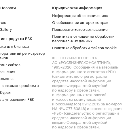
 Новости
Юридическая информация
Информация об ограничениях
roid
О соблюдении авторских прав
allery
Пользовательское соглашение
Политика в отношении обработки
гие продукты РБК
персональных данных
ако для бизнеса
Политика обработки файлов cookie
поративный регистратор
енов
© ООО «БИЗНЕСПРЕСС»,
АО «РОСБИЗНЕСКОНСАЛТИНГ»,
тинг сайтов
1995–2026
. Сообщения и материалы
.решения
информационного агентства «РБК»
(свидетельство о регистрации
комства
средства массовой информации
 знакомств podbor.ru
выдано Федеральной службой
по надзору в сфере связи,
 Курсы
информационных технологий
ла управления РБК
и массовых коммуникаций
(Роскомнадзор) 09.12.2015 за номером
ИА №ФС77-63848) и сетевого издания
«РБК» (свидетельство о регистрации
средства массовой информации
выдано Федеральной службой
по надзору в сфере связи,