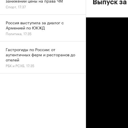
занижении цены на права ЧМ
Выпуск за
Спорт, 17:37
Россия выступила за диалог с
Арменией по ЮКЖД
Политика, 17:35
Гастрогиды по России: от
аутентичных ферм и ресторанов до
отелей
РБК и РСХБ, 17:35