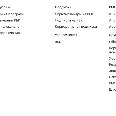
убрики
Подписки
РБК
рхив программ
Скрыть баннеры на РБК
iOS
ечерний РБК
Подписка на РБК
And
 телеканале
Корпоративная подписка
AppG
одключение
Уведомления
Дру
RSS
Обл
Кор
дом
Хос
Рег
Зна
Сайт
РБК
Шко