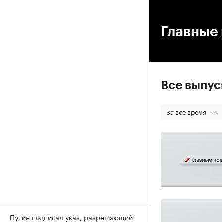
00
Главные 
Все выпу
За все время
Путин подписал указ, разрешающий