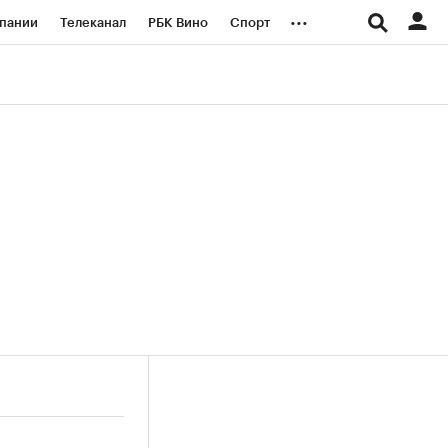
...
пании
Телеканал
РБК Вино
Спорт
ые проекты
Город
Стиль
Крипто
Спецпроекты СПб
логии и медиа
Финансы