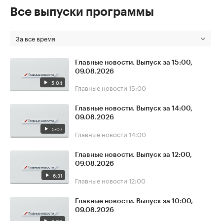
Все выпуски программы
За все время
Главные новости. Выпуск за 15:00,
09.08.2026
5:04
Главные новости
15:00
Главные новости. Выпуск за 14:00,
09.08.2026
5:07
Главные новости
14:00
Главные новости. Выпуск за 12:00,
09.08.2026
6:31
Главные новости
12:00
Главные новости. Выпуск за 10:00,
09.08.2026