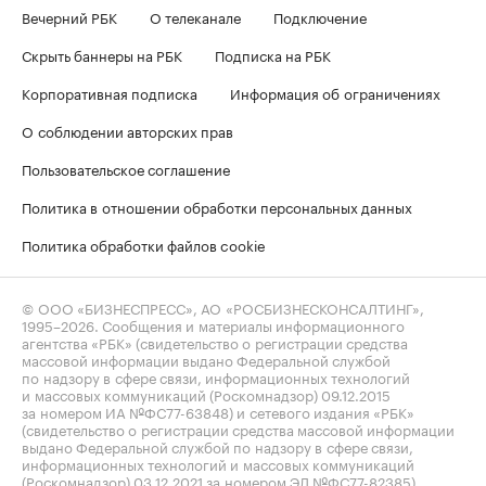
Вечерний РБК
О телеканале
Подключение
Скрыть баннеры на РБК
Подписка на РБК
Корпоративная подписка
Информация об ограничениях
О соблюдении авторских прав
Пользовательское соглашение
Политика в отношении обработки персональных данных
Политика обработки файлов cookie
© ООО «БИЗНЕСПРЕСС», АО «РОСБИЗНЕСКОНСАЛТИНГ»,
1995–2026
. Сообщения и материалы информационного
агентства «РБК» (свидетельство о регистрации средства
массовой информации выдано Федеральной службой
по надзору в сфере связи, информационных технологий
и массовых коммуникаций (Роскомнадзор) 09.12.2015
за номером ИА №ФС77-63848) и сетевого издания «РБК»
(свидетельство о регистрации средства массовой информации
выдано Федеральной службой по надзору в сфере связи,
информационных технологий и массовых коммуникаций
(Роскомнадзор) 03.12.2021 за номером ЭЛ №ФС77-82385)