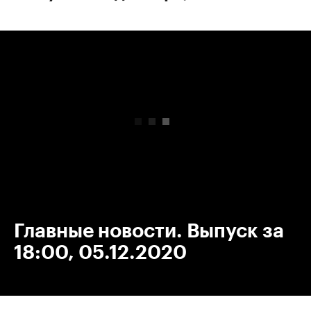
00:00
/
00:00
Главные новости. Выпуск за
18:00, 05.12.2020