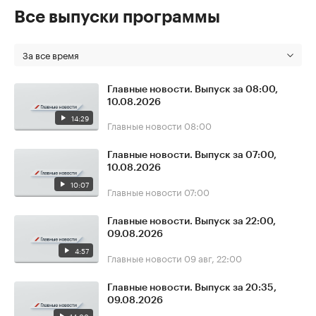
Все выпуски программы
За все время
Главные новости. Выпуск за 08:00,
10.08.2026
14:29
Главные новости
08:00
Главные новости. Выпуск за 07:00,
10.08.2026
10:07
Главные новости
07:00
Главные новости. Выпуск за 22:00,
09.08.2026
4:57
Главные новости
09 авг, 22:00
Главные новости. Выпуск за 20:35,
09.08.2026