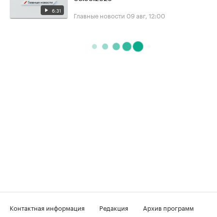
6:31
Главные новости
09 авг, 12:00
Контактная информация
Редакция
Архив программ