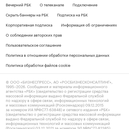
Вечерний РБК
О телеканале
Подключение
Скрыть баннеры на РБК
Подписка на РБК
Корпоративная подписка
Информация об ограничениях
О соблюдении авторских прав
Пользовательское соглашение
Политика в отношении обработки персональных данных
Политика обработки файлов cookie
© ООО «БИЗНЕСПРЕСС», АО «РОСБИЗНЕСКОНСАЛТИНГ»,
1995–2026
. Сообщения и материалы информационного
агентства «РБК» (свидетельство о регистрации средства
массовой информации выдано Федеральной службой
по надзору в сфере связи, информационных технологий
и массовых коммуникаций (Роскомнадзор) 09.12.2015
за номером ИА №ФС77-63848) и сетевого издания «РБК»
(свидетельство о регистрации средства массовой информации
выдано Федеральной службой по надзору в сфере связи,
информационных технологий и массовых коммуникаций
(Роскомнадзор) 03.12.2021 за номером ЭЛ №ФС77-82385)