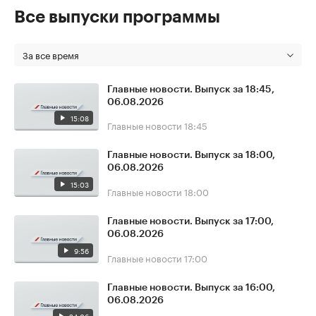
Все выпуски программы
За все время
Главные новости. Выпуск за 18:45,
06.08.2026
15:08
Главные новости
18:45
Главные новости. Выпуск за 18:00,
06.08.2026
15:03
Главные новости
18:00
Главные новости. Выпуск за 17:00,
06.08.2026
9:56
Главные новости
17:00
Главные новости. Выпуск за 16:00,
06.08.2026