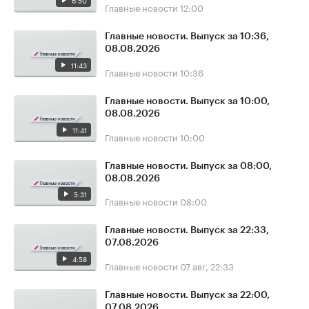
6:50
Главные новости
12:00
Главные новости. Выпуск за 10:36,
08.08.2026
11:43
Главные новости
10:36
Главные новости. Выпуск за 10:00,
08.08.2026
11:41
Главные новости
10:00
Главные новости. Выпуск за 08:00,
08.08.2026
5:31
Главные новости
08:00
Главные новости. Выпуск за 22:33,
07.08.2026
4:58
Главные новости
07 авг, 22:33
Главные новости. Выпуск за 22:00,
07.08.2026