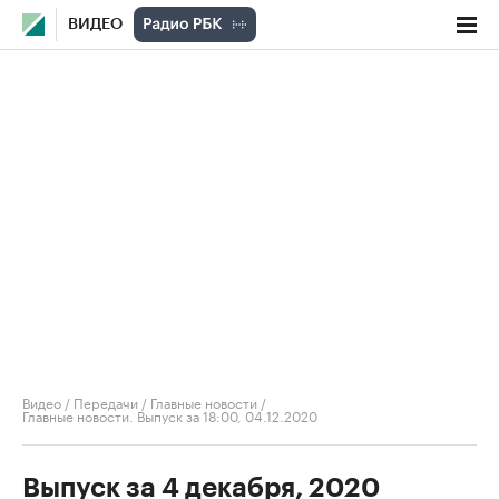
ВИДЕО
Видео
/
Передачи
/
Главные новости
/
Главные новости. Выпуск за 18:00, 04.12.2020
Выпуск за 4 декабря, 2020