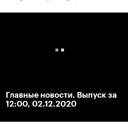
00:00
/
00:00
Главные новости. Выпуск за
12:00, 02.12.2020