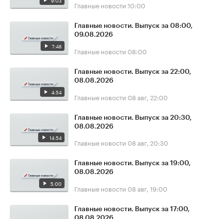
9:03
Главные новости
10:00
Главные новости. Выпуск за 08:00,
09.08.2026
7:48
Главные новости
08:00
Главные новости. Выпуск за 22:00,
08.08.2026
4:54
Главные новости
08 авг, 22:00
Главные новости. Выпуск за 20:30,
08.08.2026
14:54
Главные новости
08 авг, 20:30
Главные новости. Выпуск за 19:00,
08.08.2026
5:00
Главные новости
08 авг, 19:00
Главные новости. Выпуск за 17:00,
08.08.2026