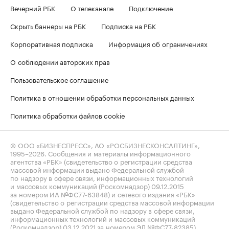
Вечерний РБК
О телеканале
Подключение
Скрыть баннеры на РБК
Подписка на РБК
Корпоративная подписка
Информация об ограничениях
О соблюдении авторских прав
Пользовательское соглашение
Политика в отношении обработки персональных данных
Политика обработки файлов cookie
© ООО «БИЗНЕСПРЕСС», АО «РОСБИЗНЕСКОНСАЛТИНГ»,
1995–2026
. Сообщения и материалы информационного
агентства «РБК» (свидетельство о регистрации средства
массовой информации выдано Федеральной службой
по надзору в сфере связи, информационных технологий
и массовых коммуникаций (Роскомнадзор) 09.12.2015
за номером ИА №ФС77-63848) и сетевого издания «РБК»
(свидетельство о регистрации средства массовой информации
выдано Федеральной службой по надзору в сфере связи,
информационных технологий и массовых коммуникаций
(Роскомнадзор) 03.12.2021 за номером ЭЛ №ФС77-82385)