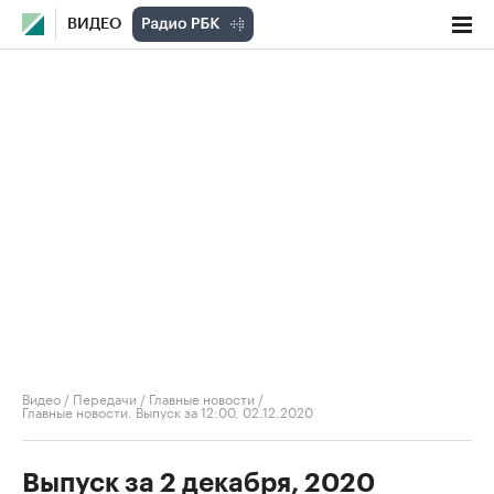
ВИДЕО
Видео
/
Передачи
/
Главные новости
/
Главные новости. Выпуск за 12:00, 02.12.2020
Выпуск за 2 декабря, 2020