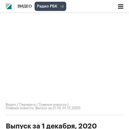
ВИДЕО
Видео
/
Передачи
/
Главные новости
/
Главные новости. Выпуск за 21:10, 01.12.2020
Выпуск за 1 декабря, 2020