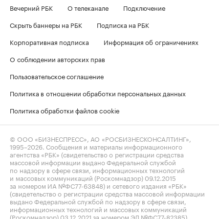
Вечерний РБК
О телеканале
Подключение
Скрыть баннеры на РБК
Подписка на РБК
Корпоративная подписка
Информация об ограничениях
О соблюдении авторских прав
Пользовательское соглашение
Политика в отношении обработки персональных данных
Политика обработки файлов cookie
© ООО «БИЗНЕСПРЕСС», АО «РОСБИЗНЕСКОНСАЛТИНГ»,
1995–2026
. Сообщения и материалы информационного
агентства «РБК» (свидетельство о регистрации средства
массовой информации выдано Федеральной службой
по надзору в сфере связи, информационных технологий
и массовых коммуникаций (Роскомнадзор) 09.12.2015
за номером ИА №ФС77-63848) и сетевого издания «РБК»
(свидетельство о регистрации средства массовой информации
выдано Федеральной службой по надзору в сфере связи,
информационных технологий и массовых коммуникаций
(Роскомнадзор) 03.12.2021 за номером ЭЛ №ФС77-82385)