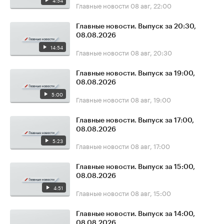
4:54
Главные новости
08 авг, 22:00
Главные новости. Выпуск за 20:30,
08.08.2026
14:54
Главные новости
08 авг, 20:30
Главные новости. Выпуск за 19:00,
08.08.2026
5:00
Главные новости
08 авг, 19:00
Главные новости. Выпуск за 17:00,
08.08.2026
5:23
Главные новости
08 авг, 17:00
Главные новости. Выпуск за 15:00,
08.08.2026
4:51
Главные новости
08 авг, 15:00
Главные новости. Выпуск за 14:00,
08.08.2026