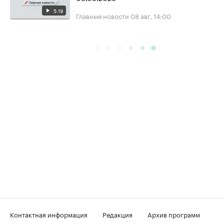
5:19
Главные новости
08 авг, 14:00
Контактная информация
Редакция
Архив программ