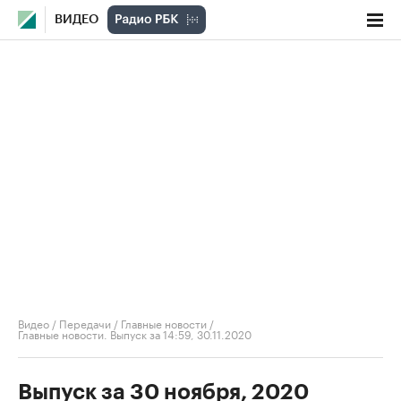
ВИДЕО
Видео
/
Передачи
/
Главные новости
/
Главные новости. Выпуск за 14:59, 30.11.2020
Выпуск за 30 ноября, 2020