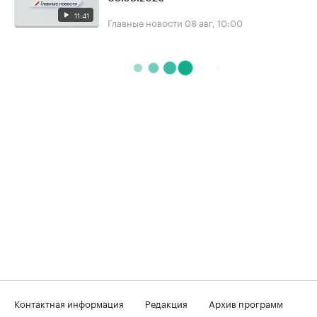
11:41
Главные новости
08 авг, 10:00
Контактная информация
Редакция
Архив программ