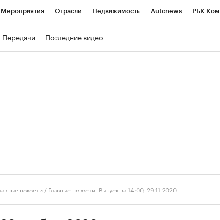
Мероприятия
Отрасли
Недвижимость
Autonews
РБК Ком
ние
РБК Курсы
РБК Life
Тренды
Визионеры
Национальн
Передачи
Последние видео
б
Исследования
Кредитные рейтинги
Франшизы
Газета
роверка контрагентов
Политика
Экономика
Бизнес
Техно
лавные новости
/
Главные новости. Выпуск за 14:00, 29.11.2020