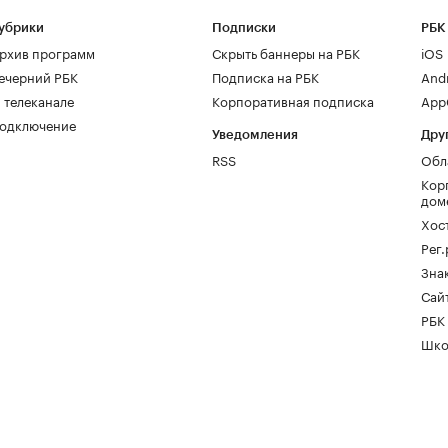
убрики
Подписки
РБК
рхив программ
Скрыть баннеры на РБК
iOS
ечерний РБК
Подписка на РБК
And
 телеканале
Корпоративная подписка
AppG
одключение
Уведомления
Дру
RSS
Обл
Кор
дом
Хос
Рег
Зна
Сайт
РБК
Шко