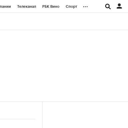
...
пании
Телеканал
РБК Вино
Спорт
ые проекты
Город
Стиль
Крипто
Спецпроекты СПб
логии и медиа
Финансы