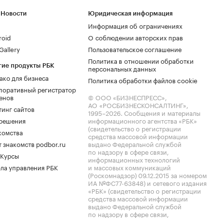
 Новости
Юридическая информация
Информация об ограничениях
roid
О соблюдении авторских прав
allery
Пользовательское соглашение
Политика в отношении обработки
гие продукты РБК
персональных данных
ако для бизнеса
Политика обработки файлов cookie
поративный регистратор
енов
© ООО «БИЗНЕСПРЕСС»,
АО «РОСБИЗНЕСКОНСАЛТИНГ»,
тинг сайтов
1995–2026
. Сообщения и материалы
.решения
информационного агентства «РБК»
(свидетельство о регистрации
комства
средства массовой информации
 знакомств podbor.ru
выдано Федеральной службой
по надзору в сфере связи,
 Курсы
информационных технологий
ла управления РБК
и массовых коммуникаций
(Роскомнадзор) 09.12.2015 за номером
ИА №ФС77-63848) и сетевого издания
«РБК» (свидетельство о регистрации
средства массовой информации
выдано Федеральной службой
по надзору в сфере связи,