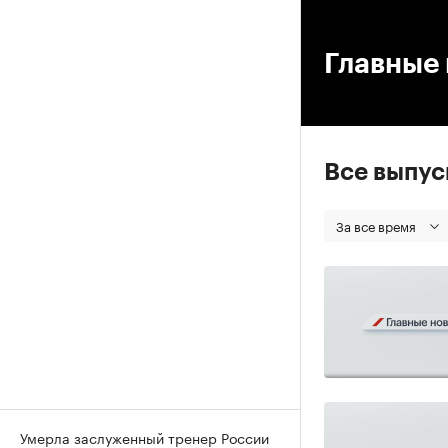
00
Главные 
Все выпу
За все время
Умерла заслуженный тренер России