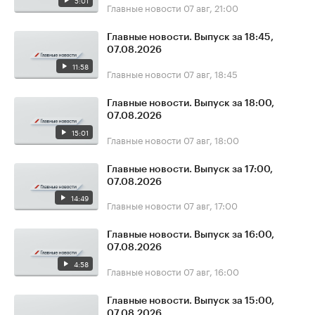
5:01
Главные новости
07 авг, 21:00
Главные новости. Выпуск за 18:45,
07.08.2026
11:58
Главные новости
07 авг, 18:45
Главные новости. Выпуск за 18:00,
07.08.2026
15:01
Главные новости
07 авг, 18:00
Главные новости. Выпуск за 17:00,
07.08.2026
14:49
Главные новости
07 авг, 17:00
Главные новости. Выпуск за 16:00,
07.08.2026
4:58
Главные новости
07 авг, 16:00
Главные новости. Выпуск за 15:00,
07.08.2026