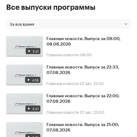
Все выпуски программы
За все время
Главные новости. Выпуск за 08:00,
08.08.2026
5:31
Главные новости
08:00
Главные новости. Выпуск за 22:33,
07.08.2026
4:58
Главные новости
07 авг, 22:33
Главные новости. Выпуск за 22:00,
07.08.2026
5:01
Главные новости
07 авг, 22:00
Главные новости. Выпуск за 21:00,
07.08.2026