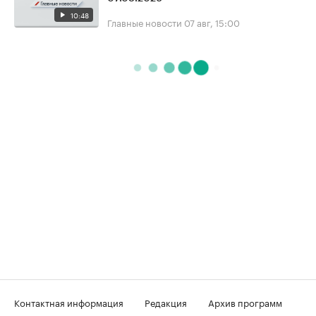
10:48
Главные новости
07 авг, 15:00
Контактная информация
Редакция
Архив программ