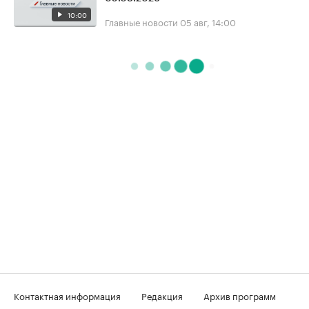
10:00
Главные новости
05 авг, 14:00
Контактная информация
Редакция
Архив программ