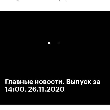
00:00
/
00:00
Главные новости. Выпуск за
14:00, 26.11.2020