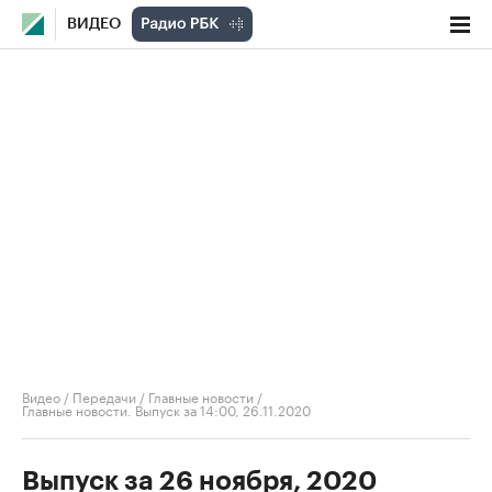
ВИДЕО
Видео
/
Передачи
/
Главные новости
/
Главные новости. Выпуск за 14:00, 26.11.2020
Выпуск за 26 ноября, 2020