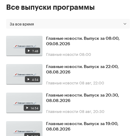
Все выпуски программы
За все время
Главные новости. Выпуск за 08:00,
09.08.2026
7:48
Главные новости
08:00
Главные новости. Выпуск за 22:00,
08.08.2026
4:54
Главные новости
08 авг, 22:00
Главные новости. Выпуск за 20:30,
08.08.2026
14:54
Главные новости
08 авг, 20:30
Главные новости. Выпуск за 19:00,
08.08.2026