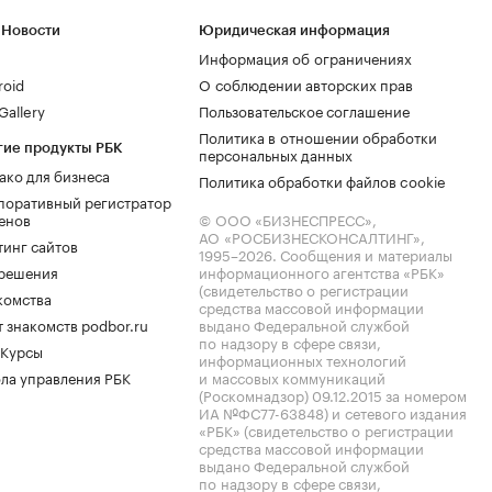
 Новости
Юридическая информация
Информация об ограничениях
roid
О соблюдении авторских прав
allery
Пользовательское соглашение
Политика в отношении обработки
гие продукты РБК
персональных данных
ако для бизнеса
Политика обработки файлов cookie
поративный регистратор
енов
© ООО «БИЗНЕСПРЕСС»,
АО «РОСБИЗНЕСКОНСАЛТИНГ»,
тинг сайтов
1995–2026
. Сообщения и материалы
.решения
информационного агентства «РБК»
(свидетельство о регистрации
комства
средства массовой информации
 знакомств podbor.ru
выдано Федеральной службой
по надзору в сфере связи,
 Курсы
информационных технологий
ла управления РБК
и массовых коммуникаций
(Роскомнадзор) 09.12.2015 за номером
ИА №ФС77-63848) и сетевого издания
«РБК» (свидетельство о регистрации
средства массовой информации
выдано Федеральной службой
по надзору в сфере связи,