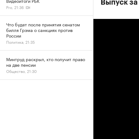
Видеоитоги РБК
Выпуск за
Pro, 21:36
Что будет после принятия сенатом
билля Грэма о санкциях против
России
Политика, 21:35
Минтруд раскрыл, кто получит право
на две пенсии
Общество, 21:30