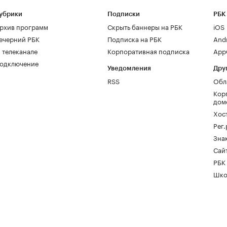
убрики
Подписки
РБК
рхив программ
Скрыть баннеры на РБК
iOS
ечерний РБК
Подписка на РБК
And
 телеканале
Корпоративная подписка
AppG
одключение
Уведомления
Дру
RSS
Обл
Кор
дом
Хос
Рег
Зна
Сайт
РБК
Шко