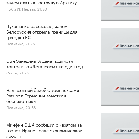
зачем ехать в восточную Арктику
РБК и УК Первая, 21:30
Лукашенко рассказал, зачем
Белоруссия открыла границы для
граждан ЕС
Политика, 21:26
Сын Зинедина Зидана подписал
контракт с «Леганесом» на один год
Спорт, 21:26
Над военной базой с комплексами
Patriot в Германии заметили
беспилотники
Политика, 20:56
Минфин США сообщил о «взятом за
горло» Иране после экономической
ярости