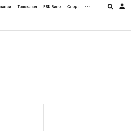
...
пании
Телеканал
РБК Вино
Спорт
ые проекты
Город
Стиль
Крипто
Спецпроекты СПб
логии и медиа
Финансы