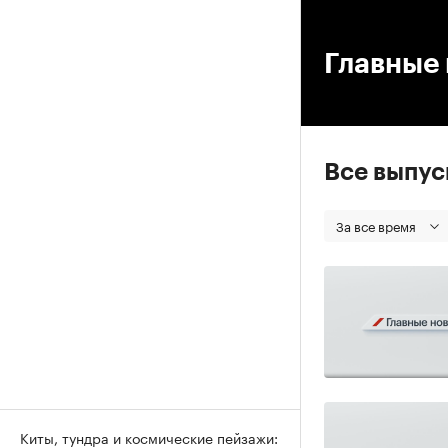
00
Главные 
Все выпу
За все время
Киты, тундра и космические пейзажи: