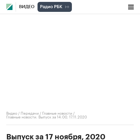
ВИДЕО
Видео
/
Передачи
/
Главные новости
/
Главные новости. Выпуск за 14:00, 17.11.2020
Выпуск за 17 ноября, 2020