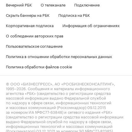
Вечерний РБК
О телеканале
Подключение
Скрыть баннеры на РБК
Подписка на РБК
Корпоративная подписка
Информация об ограничениях
О соблюдении авторских прав
Пользовательское соглашение
Политика в отношении обработки персональных данных
Политика обработки файлов cookie
© ООО «БИЗНЕСПРЕСС», АО «РОСБИЗНЕСКОНСАЛТИНГ»,
1995–2026
. Сообщения и материалы информационного
агентства «РБК» (свидетельство о регистрации средства
массовой информации выдано Федеральной службой
по надзору в сфере связи, информационных технологий
и массовых коммуникаций (Роскомнадзор) 09.12.2015
за номером ИА №ФС77-63848) и сетевого издания «РБК»
(свидетельство о регистрации средства массовой информации
выдано Федеральной службой по надзору в сфере связи,
информационных технологий и массовых коммуникаций
(Роскомнадзор) 03.12.2021 за номером ЭЛ №ФС77-82385)