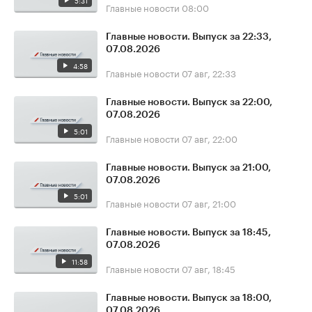
5:31
Главные новости
08:00
Главные новости. Выпуск за 22:33,
07.08.2026
4:58
Главные новости
07 авг, 22:33
Главные новости. Выпуск за 22:00,
07.08.2026
5:01
Главные новости
07 авг, 22:00
Главные новости. Выпуск за 21:00,
07.08.2026
5:01
Главные новости
07 авг, 21:00
Главные новости. Выпуск за 18:45,
07.08.2026
11:58
Главные новости
07 авг, 18:45
Главные новости. Выпуск за 18:00,
07.08.2026