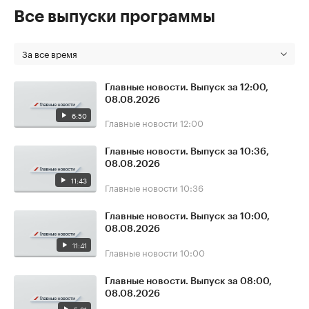
Все выпуски программы
За все время
Главные новости. Выпуск за 12:00,
08.08.2026
6:50
Главные новости
12:00
Главные новости. Выпуск за 10:36,
08.08.2026
11:43
Главные новости
10:36
Главные новости. Выпуск за 10:00,
08.08.2026
11:41
Главные новости
10:00
Главные новости. Выпуск за 08:00,
08.08.2026