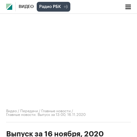
ВИДЕО
Видео
/
Передачи
/
Главные новости
/
Главные новости. Выпуск за 13:00, 16.11.2020
Выпуск за 16 ноября, 2020