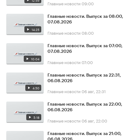
12:55
Главные новости
09:00
Главные новости. Выпуск за 08:00,
07.08.2026
14:25
Главные новости
08:00
Главные новости. Выпуск за 07:00,
07.08.2026
10:04
Главные новости
07:00
Главные новости. Выпуск за 22:31,
06.08.2026
4:50
Главные новости
06 авг, 22:31
Главные новости. Выпуск за 22:00,
06.08.2026
5:18
Главные новости
06 авг, 22:00
Главные новости. Выпуск за 21:00,
06.08.2026