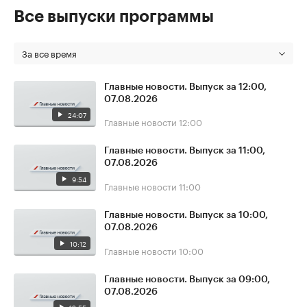
Все выпуски программы
За все время
Главные новости. Выпуск за 12:00,
07.08.2026
24:07
Главные новости
12:00
Главные новости. Выпуск за 11:00,
07.08.2026
9:54
Главные новости
11:00
Главные новости. Выпуск за 10:00,
07.08.2026
10:12
Главные новости
10:00
Главные новости. Выпуск за 09:00,
07.08.2026