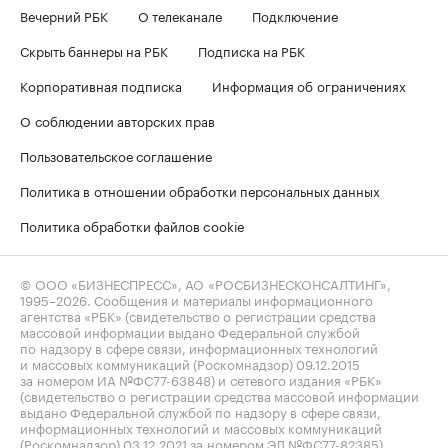
Вечерний РБК
О телеканале
Подключение
Скрыть баннеры на РБК
Подписка на РБК
Корпоративная подписка
Информация об ограничениях
О соблюдении авторских прав
Пользовательское соглашение
Политика в отношении обработки персональных данных
Политика обработки файлов cookie
© ООО «БИЗНЕСПРЕСС», АО «РОСБИЗНЕСКОНСАЛТИНГ»,
1995–2026
. Сообщения и материалы информационного
агентства «РБК» (свидетельство о регистрации средства
массовой информации выдано Федеральной службой
по надзору в сфере связи, информационных технологий
и массовых коммуникаций (Роскомнадзор) 09.12.2015
за номером ИА №ФС77-63848) и сетевого издания «РБК»
(свидетельство о регистрации средства массовой информации
выдано Федеральной службой по надзору в сфере связи,
информационных технологий и массовых коммуникаций
(Роскомнадзор) 03.12.2021 за номером ЭЛ №ФС77-82385)