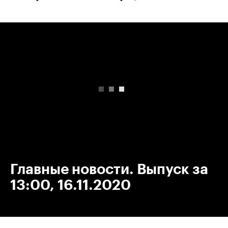
00:00
/
00:00
Главные новости. Выпуск за
13:00, 16.11.2020