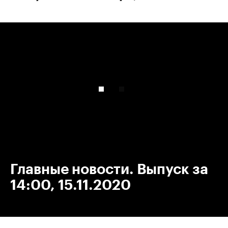
00:00
/
00:00
Главные новости. Выпуск за
14:00, 15.11.2020