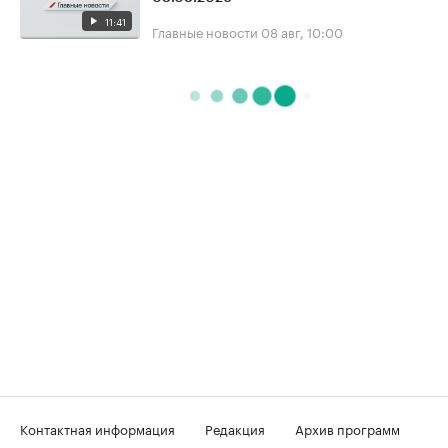
11:41
Главные новости
08 авг, 10:00
Контактная информация
Редакция
Архив программ