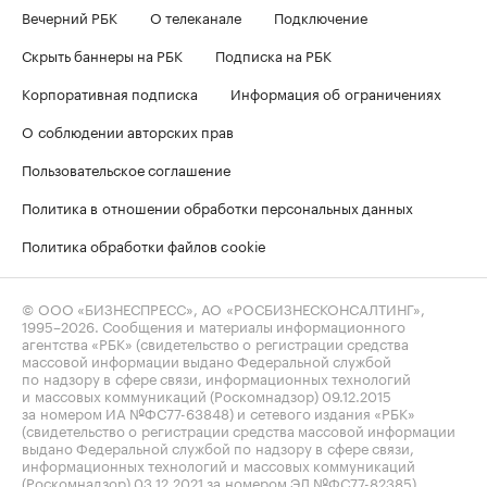
Вечерний РБК
О телеканале
Подключение
Скрыть баннеры на РБК
Подписка на РБК
Корпоративная подписка
Информация об ограничениях
О соблюдении авторских прав
Пользовательское соглашение
Политика в отношении обработки персональных данных
Политика обработки файлов cookie
© ООО «БИЗНЕСПРЕСС», АО «РОСБИЗНЕСКОНСАЛТИНГ»,
1995–2026
. Сообщения и материалы информационного
агентства «РБК» (свидетельство о регистрации средства
массовой информации выдано Федеральной службой
по надзору в сфере связи, информационных технологий
и массовых коммуникаций (Роскомнадзор) 09.12.2015
за номером ИА №ФС77-63848) и сетевого издания «РБК»
(свидетельство о регистрации средства массовой информации
выдано Федеральной службой по надзору в сфере связи,
информационных технологий и массовых коммуникаций
(Роскомнадзор) 03.12.2021 за номером ЭЛ №ФС77-82385)