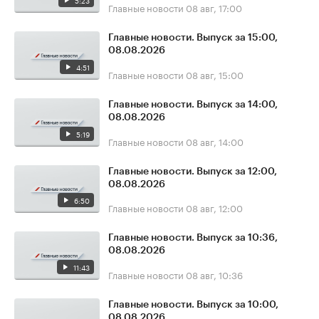
5:23
Главные новости
08 авг, 17:00
Главные новости. Выпуск за 15:00,
08.08.2026
4:51
Главные новости
08 авг, 15:00
Главные новости. Выпуск за 14:00,
08.08.2026
5:19
Главные новости
08 авг, 14:00
Главные новости. Выпуск за 12:00,
08.08.2026
6:50
Главные новости
08 авг, 12:00
Главные новости. Выпуск за 10:36,
08.08.2026
11:43
Главные новости
08 авг, 10:36
Главные новости. Выпуск за 10:00,
08.08.2026