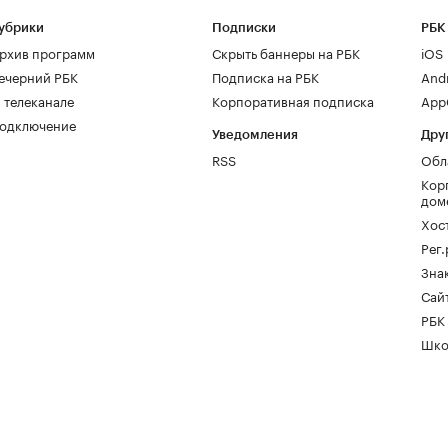
убрики
Подписки
РБК
рхив программ
Скрыть баннеры на РБК
iOS
ечерний РБК
Подписка на РБК
And
 телеканале
Корпоративная подписка
AppG
одключение
Уведомления
Дру
RSS
Обл
Кор
дом
Хос
Рег
Зна
Сайт
РБК
Шко