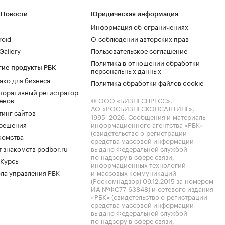
 Новости
Юридическая информация
Информация об ограничениях
roid
О соблюдении авторских прав
allery
Пользовательское соглашение
Политика в отношении обработки
гие продукты РБК
персональных данных
ако для бизнеса
Политика обработки файлов cookie
поративный регистратор
енов
© ООО «БИЗНЕСПРЕСС»,
АО «РОСБИЗНЕСКОНСАЛТИНГ»,
тинг сайтов
1995–2026
. Сообщения и материалы
.решения
информационного агентства «РБК»
(свидетельство о регистрации
комства
средства массовой информации
 знакомств podbor.ru
выдано Федеральной службой
по надзору в сфере связи,
 Курсы
информационных технологий
ла управления РБК
и массовых коммуникаций
(Роскомнадзор) 09.12.2015 за номером
ИА №ФС77-63848) и сетевого издания
«РБК» (свидетельство о регистрации
средства массовой информации
выдано Федеральной службой
по надзору в сфере связи,