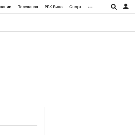
...
пании
Телеканал
РБК Вино
Спорт
ые проекты
Город
Стиль
Крипто
Спецпроекты СПб
логии и медиа
Финансы