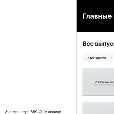
00
Главные 
Все выпу
За все время
Экс-министра ВВС США лишили