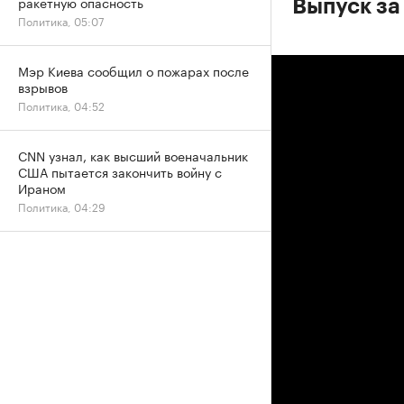
ракетную опасность
Выпуск за
Политика, 05:07
Мэр Киева сообщил о пожарах после
взрывов
Политика, 04:52
CNN узнал, как высший военачальник
США пытается закончить войну с
Ираном
Политика, 04:29