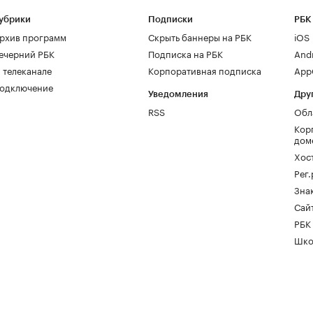
убрики
Подписки
РБК
рхив программ
Скрыть баннеры на РБК
iOS
ечерний РБК
Подписка на РБК
And
 телеканале
Корпоративная подписка
AppG
одключение
Уведомления
Дру
RSS
Обл
Кор
дом
Хос
Рег
Зна
Сайт
РБК
Шко