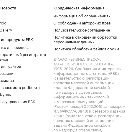
 Новости
Юридическая информация
Информация об ограничениях
roid
О соблюдении авторских прав
allery
Пользовательское соглашение
Политика в отношении обработки
гие продукты РБК
персональных данных
ако для бизнеса
Политика обработки файлов cookie
поративный регистратор
енов
© ООО «БИЗНЕСПРЕСС»,
АО «РОСБИЗНЕСКОНСАЛТИНГ»,
тинг сайтов
1995–2026
. Сообщения и материалы
.решения
информационного агентства «РБК»
(свидетельство о регистрации
комства
средства массовой информации
 знакомств podbor.ru
выдано Федеральной службой
по надзору в сфере связи,
 Курсы
информационных технологий
ла управления РБК
и массовых коммуникаций
(Роскомнадзор) 09.12.2015 за номером
ИА №ФС77-63848) и сетевого издания
«РБК» (свидетельство о регистрации
средства массовой информации
выдано Федеральной службой
по надзору в сфере связи,