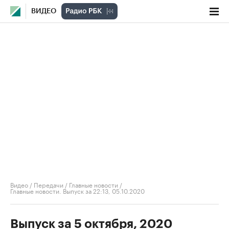
ВИДЕО
Видео
/
Передачи
/
Главные новости
/
Главные новости. Выпуск за 22:13, 05.10.2020
Выпуск за 5 октября, 2020