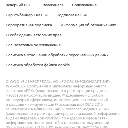
Вечерний РБК
О телеканале
Подключение
Скрыть баннеры на РБК
Подписка на РБК
Корпоративная подписка
Информация об ограничениях
О соблюдении авторских прав
Пользовательское соглашение
Политика в отношении обработки персональных данных
Политика обработки файлов cookie
© ООО «БИЗНЕСПРЕСС», АО «РОСБИЗНЕСКОНСАЛТИНГ»,
1995–2026
. Сообщения и материалы информационного
агентства «РБК» (свидетельство о регистрации средства
массовой информации выдано Федеральной службой
по надзору в сфере связи, информационных технологий
и массовых коммуникаций (Роскомнадзор) 09.12.2015
за номером ИА №ФС77-63848) и сетевого издания «РБК»
(свидетельство о регистрации средства массовой информации
выдано Федеральной службой по надзору в сфере связи,
информационных технологий и массовых коммуникаций
(Роскомнадзор) 03.12.2021 за номером ЭЛ №ФС77-82385)