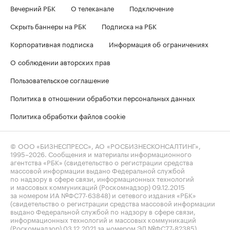
Вечерний РБК
О телеканале
Подключение
Скрыть баннеры на РБК
Подписка на РБК
Корпоративная подписка
Информация об ограничениях
О соблюдении авторских прав
Пользовательское соглашение
Политика в отношении обработки персональных данных
Политика обработки файлов cookie
© ООО «БИЗНЕСПРЕСС», АО «РОСБИЗНЕСКОНСАЛТИНГ»,
1995–2026
. Сообщения и материалы информационного
агентства «РБК» (свидетельство о регистрации средства
массовой информации выдано Федеральной службой
по надзору в сфере связи, информационных технологий
и массовых коммуникаций (Роскомнадзор) 09.12.2015
за номером ИА №ФС77-63848) и сетевого издания «РБК»
(свидетельство о регистрации средства массовой информации
выдано Федеральной службой по надзору в сфере связи,
информационных технологий и массовых коммуникаций
(Роскомнадзор) 03.12.2021 за номером ЭЛ №ФС77-82385)