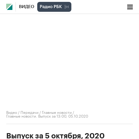
ВИДЕО
Видео
/
Передачи
/
Главные новости
/
Главные новости. Выпуск за 13:00, 05.10.2020
Выпуск за 5 октября, 2020