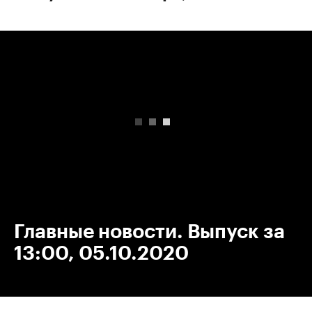
00:00
/
00:00
Главные новости. Выпуск за
13:00, 05.10.2020