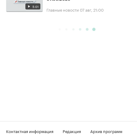
5:01
Главные новости
07 авг, 21:00
Контактная информация
Редакция
Архив программ