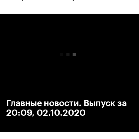
00:00
/
00:00
Главные новости. Выпуск за
20:09, 02.10.2020