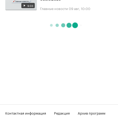
9:03
Главные новости
09 авг, 10:00
Контактная информация
Редакция
Архив программ