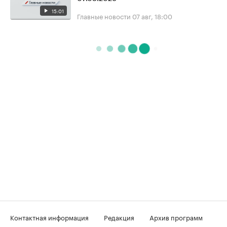
15:01
Главные новости
07 авг, 18:00
Контактная информация
Редакция
Архив программ