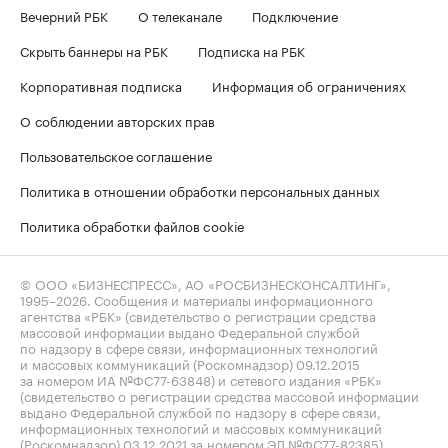
Вечерний РБК
О телеканале
Подключение
Скрыть баннеры на РБК
Подписка на РБК
Корпоративная подписка
Информация об ограничениях
О соблюдении авторских прав
Пользовательское соглашение
Политика в отношении обработки персональных данных
Политика обработки файлов cookie
© ООО «БИЗНЕСПРЕСС», АО «РОСБИЗНЕСКОНСАЛТИНГ»,
1995–2026
. Сообщения и материалы информационного
агентства «РБК» (свидетельство о регистрации средства
массовой информации выдано Федеральной службой
по надзору в сфере связи, информационных технологий
и массовых коммуникаций (Роскомнадзор) 09.12.2015
за номером ИА №ФС77-63848) и сетевого издания «РБК»
(свидетельство о регистрации средства массовой информации
выдано Федеральной службой по надзору в сфере связи,
информационных технологий и массовых коммуникаций
(Роскомнадзор) 03.12.2021 за номером ЭЛ №ФС77-82385)