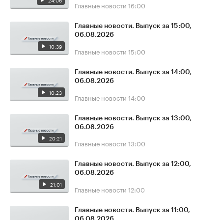
24:06
Главные новости
16:00
Главные новости. Выпуск за 15:00,
06.08.2026
10:39
Главные новости
15:00
Главные новости. Выпуск за 14:00,
06.08.2026
10:23
Главные новости
14:00
Главные новости. Выпуск за 13:00,
06.08.2026
20:21
Главные новости
13:00
Главные новости. Выпуск за 12:00,
06.08.2026
21:01
Главные новости
12:00
Главные новости. Выпуск за 11:00,
06.08.2026