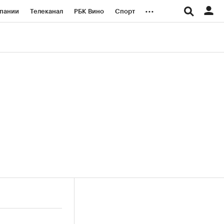
...
пании
Телеканал
РБК Вино
Спорт
ые проекты
Город
Стиль
Крипто
Спецпроекты СПб
логии и медиа
Финансы