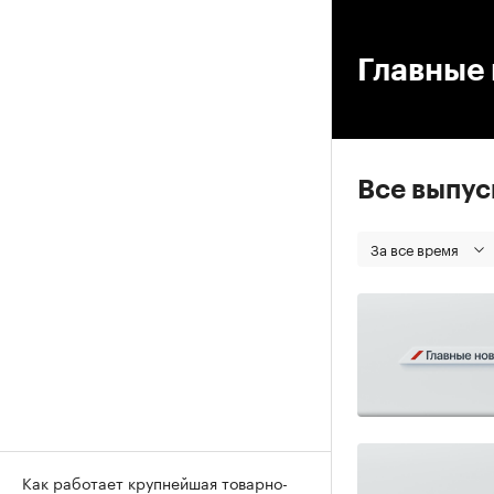
00
Главные 
Все выпу
За все время
Как работает крупнейшая товарно-