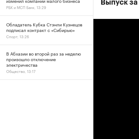
изменил компании малого бизнеса
Выпуск за
РБК и МСП Банк, 13:29
Обладатель Кубка Стэнли Кузнецов
подписал контракт с «Сибирью»
Спорт, 13:26
В Абхазии во второй раз за неделю
произошло отключение
электричества
Общество, 13:17