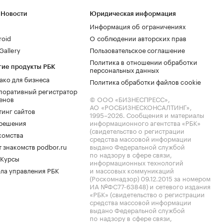
 Новости
Юридическая информация
Информация об ограничениях
roid
О соблюдении авторских прав
allery
Пользовательское соглашение
Политика в отношении обработки
гие продукты РБК
персональных данных
ако для бизнеса
Политика обработки файлов cookie
поративный регистратор
енов
© ООО «БИЗНЕСПРЕСС»,
АО «РОСБИЗНЕСКОНСАЛТИНГ»,
тинг сайтов
1995–2026
. Сообщения и материалы
.решения
информационного агентства «РБК»
(свидетельство о регистрации
комства
средства массовой информации
 знакомств podbor.ru
выдано Федеральной службой
по надзору в сфере связи,
 Курсы
информационных технологий
ла управления РБК
и массовых коммуникаций
(Роскомнадзор) 09.12.2015 за номером
ИА №ФС77-63848) и сетевого издания
«РБК» (свидетельство о регистрации
средства массовой информации
выдано Федеральной службой
по надзору в сфере связи,