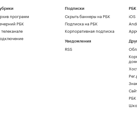
убрики
Подписки
РБК
рхив программ
Скрыть баннеры на РБК
iOS
ечерний РБК
Подписка на РБК
And
 телеканале
Корпоративная подписка
AppG
одключение
Уведомления
Дру
RSS
Обл
Кор
дом
Хос
Рег
Зна
Сайт
РБК
Шко