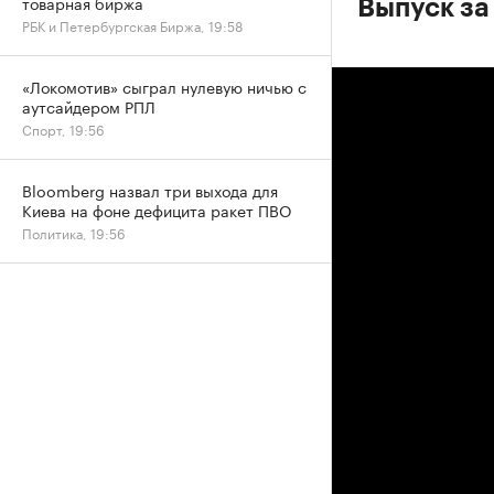
товарная биржа
Выпуск за
РБК и Петербургская Биржа, 19:58
«Локомотив» сыграл нулевую ничью с
аутсайдером РПЛ
Спорт, 19:56
Bloomberg назвал три выхода для
Киева на фоне дефицита ракет ПВО
Политика, 19:56