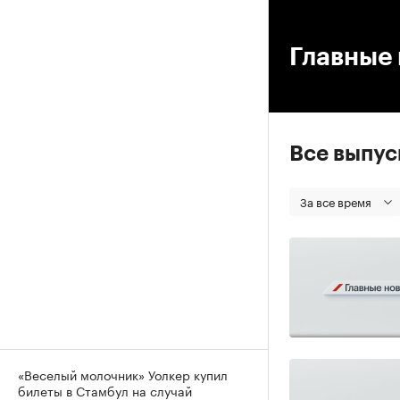
00
Главные 
Все выпу
За все время
«Веселый молочник» Уолкер купил
билеты в Стамбул на случай