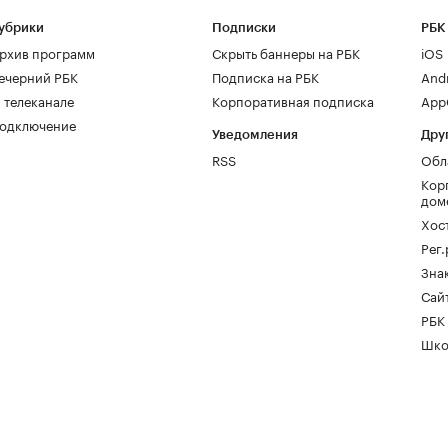
убрики
Подписки
РБК
рхив программ
Скрыть баннеры на РБК
iOS
ечерний РБК
Подписка на РБК
And
 телеканале
Корпоративная подписка
AppG
одключение
Уведомления
Дру
RSS
Обл
Кор
дом
Хос
Рег
Зна
Сайт
РБК
Шко