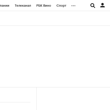
...
пании
Телеканал
РБК Вино
Спорт
ые проекты
Город
Стиль
Крипто
Спецпроекты СПб
логии и медиа
Финансы