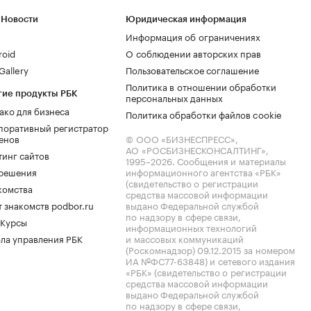
 Новости
Юридическая информация
Информация об ограничениях
roid
О соблюдении авторских прав
allery
Пользовательское соглашение
Политика в отношении обработки
гие продукты РБК
персональных данных
ако для бизнеса
Политика обработки файлов cookie
поративный регистратор
енов
© ООО «БИЗНЕСПРЕСС»,
АО «РОСБИЗНЕСКОНСАЛТИНГ»,
тинг сайтов
1995–2026
. Сообщения и материалы
.решения
информационного агентства «РБК»
(свидетельство о регистрации
комства
средства массовой информации
 знакомств podbor.ru
выдано Федеральной службой
по надзору в сфере связи,
 Курсы
информационных технологий
ла управления РБК
и массовых коммуникаций
(Роскомнадзор) 09.12.2015 за номером
ИА №ФС77-63848) и сетевого издания
«РБК» (свидетельство о регистрации
средства массовой информации
выдано Федеральной службой
по надзору в сфере связи,