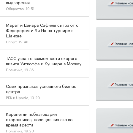
выдворения
Общество, 19:51
Марат и Динара Сафины сыграют с
Федерером и Ли На на турнире в
Шанхае
Спорт, 19:48
ТАСС узнал о возможности скорого
визита Уиткоффа и Кушнера в Москву
Политика, 19:36
Семь признаков успешного бизнес-
центра
РБК и Upside, 19:20
Карапетян поблагодарил
сторонников, посещавших его во
время ареста
Политика, 19:20