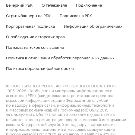
Вечерний РБК
О телеканале
Подключение
Скрыть баннеры на РБК
Подписка на РБК
Корпоративная подписка
Информация об ограничениях
О соблюдении авторских прав
Пользовательское соглашение
Политика в отношении обработки персональных данных
Политика обработки файлов cookie
© ООО «БИЗНЕСПРЕСС», АО «РОСБИЗНЕСКОНСАЛТИНГ»,
1995–2026
. Сообщения и материалы информационного
агентства «РБК» (свидетельство о регистрации средства
массовой информации выдано Федеральной службой
по надзору в сфере связи, информационных технологий
и массовых коммуникаций (Роскомнадзор) 09.12.2015
за номером ИА №ФС77-63848) и сетевого издания «РБК»
(свидетельство о регистрации средства массовой информации
выдано Федеральной службой по надзору в сфере связи,
информационных технологий и массовых коммуникаций
(Роскомнадзор) 03.12.2021 за номером ЭЛ №ФС77-82385)