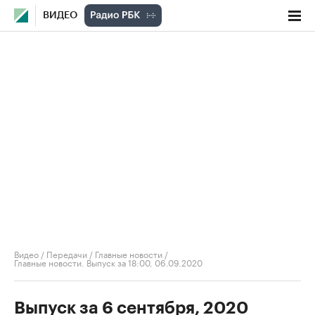
ВИДЕО
Видео
/
Передачи
/
Главные новости
/
Главные новости. Выпуск за 18:00, 06.09.2020
Выпуск за 6 сентября, 2020