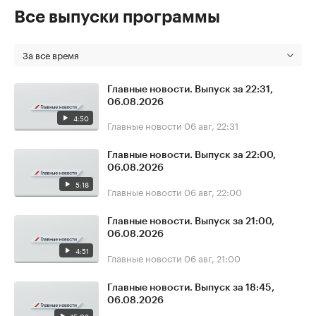
Все выпуски программы
За все время
Главные новости. Выпуск за 22:31,
06.08.2026
4:50
Главные новости
06 авг, 22:31
Главные новости. Выпуск за 22:00,
06.08.2026
5:18
Главные новости
06 авг, 22:00
Главные новости. Выпуск за 21:00,
06.08.2026
4:51
Главные новости
06 авг, 21:00
Главные новости. Выпуск за 18:45,
06.08.2026