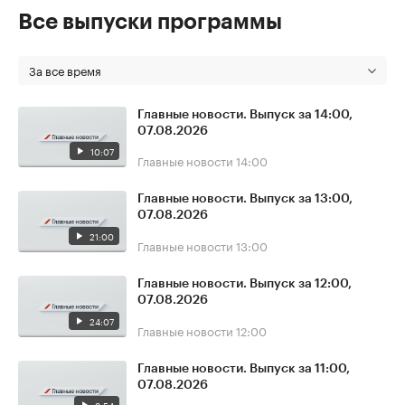
Все выпуски программы
За все время
Главные новости. Выпуск за 14:00,
07.08.2026
10:07
Главные новости
14:00
Главные новости. Выпуск за 13:00,
07.08.2026
21:00
Главные новости
13:00
Главные новости. Выпуск за 12:00,
07.08.2026
24:07
Главные новости
12:00
Главные новости. Выпуск за 11:00,
07.08.2026