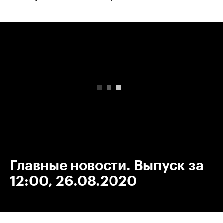
00:00
/
00:00
Главные новости. Выпуск за
12:00, 26.08.2020