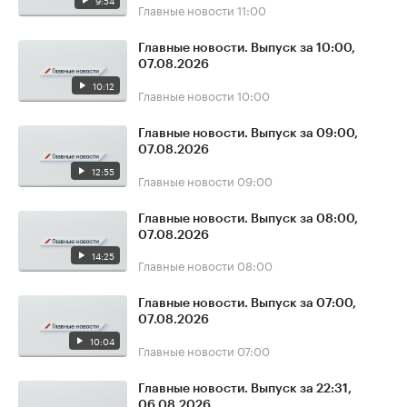
9:54
Главные новости
11:00
Главные новости. Выпуск за 10:00,
07.08.2026
10:12
Главные новости
10:00
Главные новости. Выпуск за 09:00,
07.08.2026
12:55
Главные новости
09:00
Главные новости. Выпуск за 08:00,
07.08.2026
14:25
Главные новости
08:00
Главные новости. Выпуск за 07:00,
07.08.2026
10:04
Главные новости
07:00
Главные новости. Выпуск за 22:31,
06.08.2026