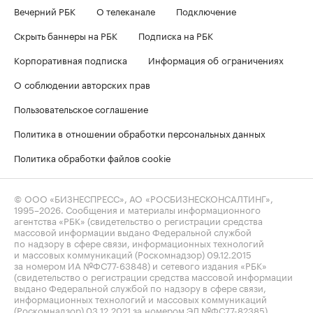
Вечерний РБК
О телеканале
Подключение
Скрыть баннеры на РБК
Подписка на РБК
Корпоративная подписка
Информация об ограничениях
О соблюдении авторских прав
Пользовательское соглашение
Политика в отношении обработки персональных данных
Политика обработки файлов cookie
© ООО «БИЗНЕСПРЕСС», АО «РОСБИЗНЕСКОНСАЛТИНГ»,
1995–2026
. Сообщения и материалы информационного
агентства «РБК» (свидетельство о регистрации средства
массовой информации выдано Федеральной службой
по надзору в сфере связи, информационных технологий
и массовых коммуникаций (Роскомнадзор) 09.12.2015
за номером ИА №ФС77-63848) и сетевого издания «РБК»
(свидетельство о регистрации средства массовой информации
выдано Федеральной службой по надзору в сфере связи,
информационных технологий и массовых коммуникаций
(Роскомнадзор) 03.12.2021 за номером ЭЛ №ФС77-82385)