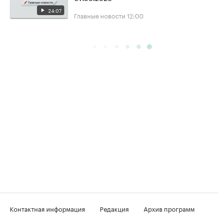
24:07
Главные новости
12:00
Контактная информация
Редакция
Архив программ