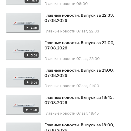
5:31
Главные новости
08:00
Главные новости. Выпуск за 22:33,
07.08.2026
4:58
Главные новости
07 авг, 22:33
Главные новости. Выпуск за 22:00,
07.08.2026
5:01
Главные новости
07 авг, 22:00
Главные новости. Выпуск за 21:00,
07.08.2026
5:01
Главные новости
07 авг, 21:00
Главные новости. Выпуск за 18:45,
07.08.2026
11:58
Главные новости
07 авг, 18:45
Главные новости. Выпуск за 18:00,
07.08.2026