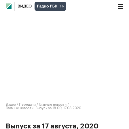
ВИДЕО
Видео
/
Передачи
/
Главные новости
/
Главные новости. Выпуск за 18:00, 17.08.2020
Выпуск за 17 августа, 2020