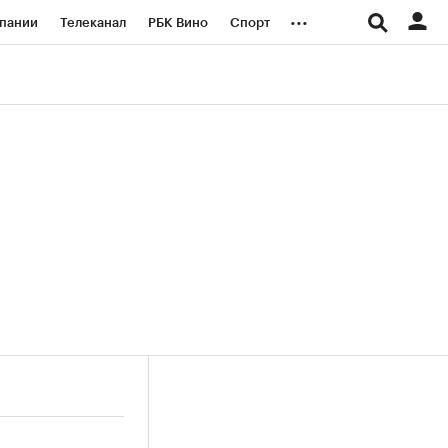
...
пании
Телеканал
РБК Вино
Спорт
ые проекты
Город
Стиль
Крипто
Спецпроекты СПб
логии и медиа
Финансы