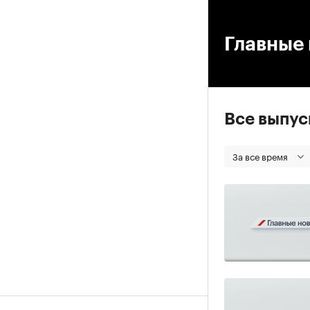
00
Главные 
Все выпу
За все время