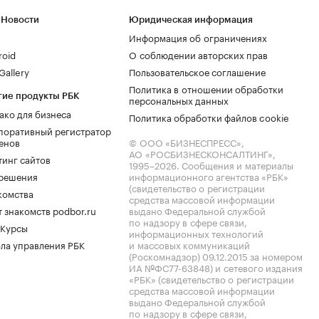
 Новости
Юридическая информация
Информация об ограничениях
roid
О соблюдении авторских прав
allery
Пользовательское соглашение
Политика в отношении обработки
гие продукты РБК
персональных данных
ако для бизнеса
Политика обработки файлов cookie
поративный регистратор
енов
© ООО «БИЗНЕСПРЕСС»,
АО «РОСБИЗНЕСКОНСАЛТИНГ»,
тинг сайтов
1995–2026
. Сообщения и материалы
.решения
информационного агентства «РБК»
(свидетельство о регистрации
комства
средства массовой информации
 знакомств podbor.ru
выдано Федеральной службой
по надзору в сфере связи,
 Курсы
информационных технологий
ла управления РБК
и массовых коммуникаций
(Роскомнадзор) 09.12.2015 за номером
ИА №ФС77-63848) и сетевого издания
«РБК» (свидетельство о регистрации
средства массовой информации
выдано Федеральной службой
по надзору в сфере связи,