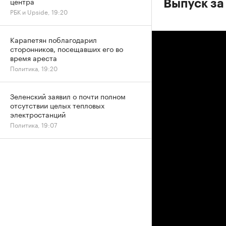
центра
Выпуск за
РБК и Upside, 19:20
Карапетян поблагодарил
сторонников, посещавших его во
время ареста
Политика, 19:20
Зеленский заявил о почти полном
отсутствии целых тепловых
электростанций
Политика, 19:07