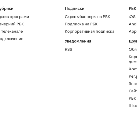
убрики
Подписки
РБК
рхив программ
Скрыть баннеры на РБК
iOS
ечерний РБК
Подписка на РБК
And
 телеканале
Корпоративная подписка
AppG
одключение
Уведомления
Дру
RSS
Обл
Кор
дом
Хос
Рег
Зна
Сайт
РБК
Шко