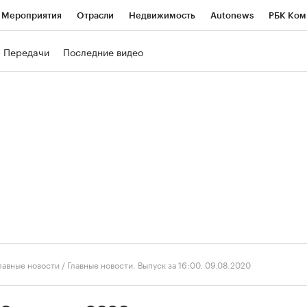
Мероприятия
Отрасли
Недвижимость
Autonews
РБК Ком
ние
РБК Курсы
РБК Life
Тренды
Визионеры
Национальн
Передачи
Последние видео
б
Исследования
Кредитные рейтинги
Франшизы
Газета
роверка контрагентов
Политика
Экономика
Бизнес
Техно
лавные новости
/
Главные новости. Выпуск за 16:00, 09.08.2020