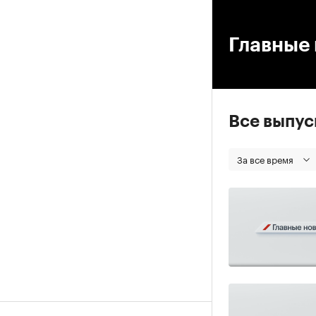
00
Главные 
Все выпу
За все время