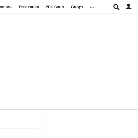
...
пании
Телеканал
РБК Вино
Спорт
ые проекты
Город
Стиль
Крипто
Спецпроекты СПб
логии и медиа
Финансы