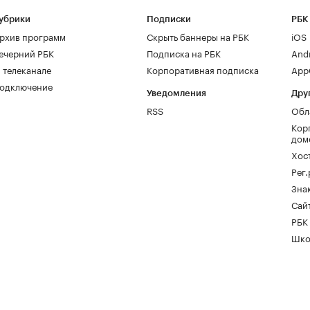
убрики
Подписки
РБК
рхив программ
Скрыть баннеры на РБК
iOS
ечерний РБК
Подписка на РБК
And
 телеканале
Корпоративная подписка
AppG
одключение
Уведомления
Дру
RSS
Обл
Кор
дом
Хос
Рег
Зна
Сайт
РБК
Шко