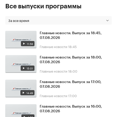
Все выпуски программы
За все время
Главные новости. Выпуск за 18:45,
07.08.2026
11:58
Главные новости
18:45
Главные новости. Выпуск за 18:00,
07.08.2026
15:01
Главные новости
18:00
Главные новости. Выпуск за 17:00,
07.08.2026
14:49
Главные новости
17:00
Главные новости. Выпуск за 16:00,
07.08.2026