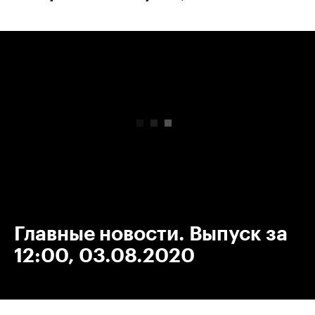
00:00
/
00:00
Главные новости. Выпуск за
12:00, 03.08.2020