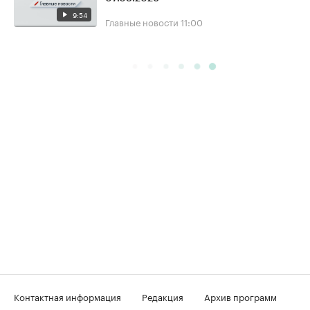
9:54
Главные новости
11:00
Контактная информация
Редакция
Архив программ