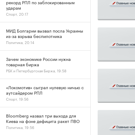
рекорд РПЛ по заблокированным
ударам
Спорт, 20:17
МИД Болгарии вызвал посла Украины
из-за взрыва беспилотника
Политика, 20:14
Зачем экономике России нужна
товарная биржа
РБК и Петербургская Биржа, 19:58
«Локомотив» сыграл нулевую ничью с
аутсайдером РПЛ
Спорт, 19:56
Bloomberg назвал три выхода для
Киева на фоне дефицита ракет ПВО
Политика, 19:56