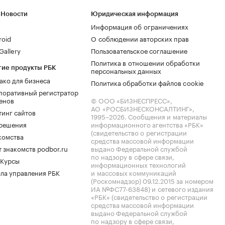
 Новости
Юридическая информация
Информация об ограничениях
roid
О соблюдении авторских прав
allery
Пользовательское соглашение
Политика в отношении обработки
гие продукты РБК
персональных данных
ако для бизнеса
Политика обработки файлов cookie
поративный регистратор
енов
© ООО «БИЗНЕСПРЕСС»,
АО «РОСБИЗНЕСКОНСАЛТИНГ»,
тинг сайтов
1995–2026
. Сообщения и материалы
.решения
информационного агентства «РБК»
(свидетельство о регистрации
комства
средства массовой информации
 знакомств podbor.ru
выдано Федеральной службой
по надзору в сфере связи,
 Курсы
информационных технологий
ла управления РБК
и массовых коммуникаций
(Роскомнадзор) 09.12.2015 за номером
ИА №ФС77-63848) и сетевого издания
«РБК» (свидетельство о регистрации
средства массовой информации
выдано Федеральной службой
по надзору в сфере связи,