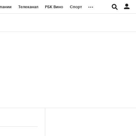
...
пании
Телеканал
РБК Вино
Спорт
ые проекты
Город
Стиль
Крипто
Спецпроекты СПб
логии и медиа
Финансы