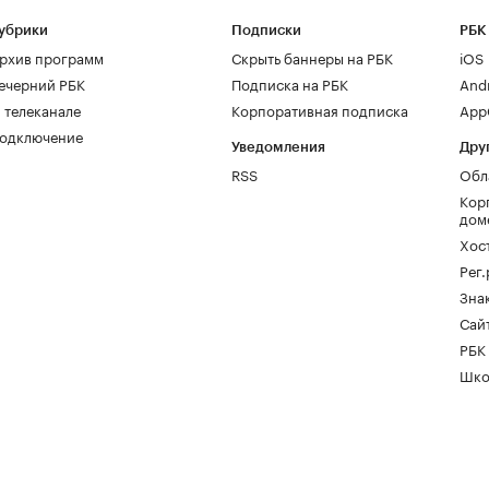
убрики
Подписки
РБК
рхив программ
Скрыть баннеры на РБК
iOS
ечерний РБК
Подписка на РБК
And
 телеканале
Корпоративная подписка
AppG
одключение
Уведомления
Дру
RSS
Обл
Кор
дом
Хос
Рег
Зна
Сайт
РБК
Шко