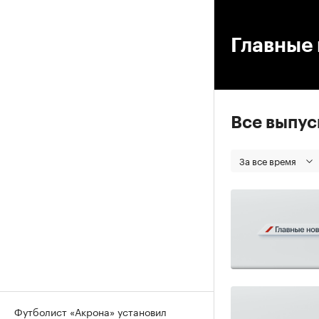
00
Главные 
Все выпу
За все время
Футболист «Акрона» установил