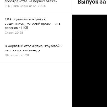
пространства на первых этажах
Выпуск за
РБК и ПИК Серия плюс, 20:30
СКА подписал контракт с
защитником, который провел пять
сезонов в НХЛ
Спорт, 20:28
В Хорватии столкнулись грузовой и
пассажирский поезда
Общество, 20:20