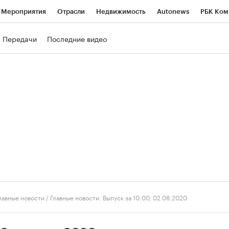
Мероприятия
Отрасли
Недвижимость
Autonews
РБК Ком
ние
РБК Курсы
РБК Life
Тренды
Визионеры
Национальн
Передачи
Последние видео
б
Исследования
Кредитные рейтинги
Франшизы
Газета
роверка контрагентов
Политика
Экономика
Бизнес
Техно
лавные новости
/
Главные новости. Выпуск за 10:00, 02.08.2020