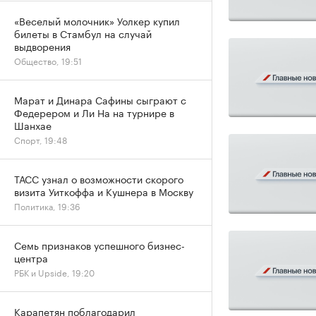
«Веселый молочник» Уолкер купил
билеты в Стамбул на случай
выдворения
Общество, 19:51
Марат и Динара Сафины сыграют с
Федерером и Ли На на турнире в
Шанхае
Спорт, 19:48
ТАСС узнал о возможности скорого
визита Уиткоффа и Кушнера в Москву
Политика, 19:36
Семь признаков успешного бизнес-
центра
РБК и Upside, 19:20
Карапетян поблагодарил