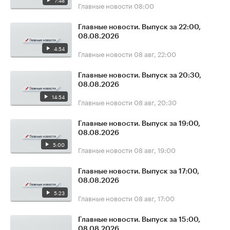
7:48
Главные новости
08:00
Главные новости. Выпуск за 22:00,
08.08.2026
4:54
Главные новости
08 авг, 22:00
Главные новости. Выпуск за 20:30,
08.08.2026
14:54
Главные новости
08 авг, 20:30
Главные новости. Выпуск за 19:00,
08.08.2026
5:00
Главные новости
08 авг, 19:00
Главные новости. Выпуск за 17:00,
08.08.2026
5:23
Главные новости
08 авг, 17:00
Главные новости. Выпуск за 15:00,
08.08.2026