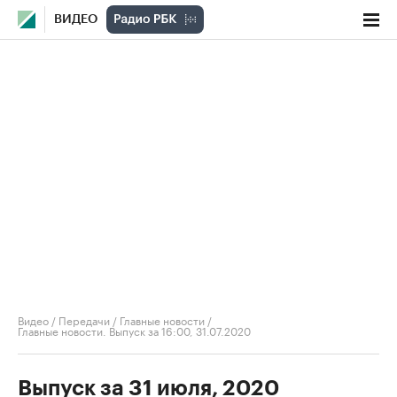
ВИДЕО
Видео
/
Передачи
/
Главные новости
/
Главные новости. Выпуск за 16:00, 31.07.2020
Выпуск за 31 июля, 2020