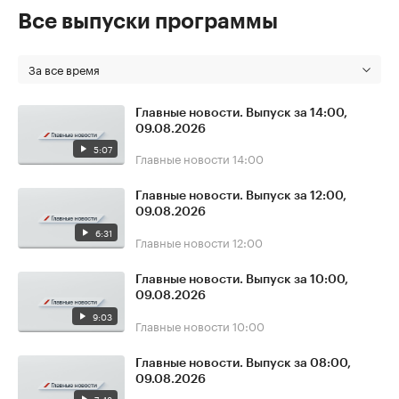
Все выпуски программы
За все время
Главные новости. Выпуск за 14:00,
09.08.2026
5:07
Главные новости
14:00
Главные новости. Выпуск за 12:00,
09.08.2026
6:31
Главные новости
12:00
Главные новости. Выпуск за 10:00,
09.08.2026
9:03
Главные новости
10:00
Главные новости. Выпуск за 08:00,
09.08.2026