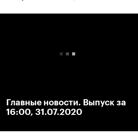
00:00
/
00:00
Главные новости. Выпуск за
16:00, 31.07.2020