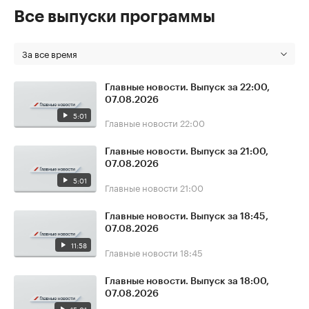
Все выпуски программы
За все время
Главные новости. Выпуск за 22:00,
07.08.2026
5:01
Главные новости
22:00
Главные новости. Выпуск за 21:00,
07.08.2026
5:01
Главные новости
21:00
Главные новости. Выпуск за 18:45,
07.08.2026
11:58
Главные новости
18:45
Главные новости. Выпуск за 18:00,
07.08.2026