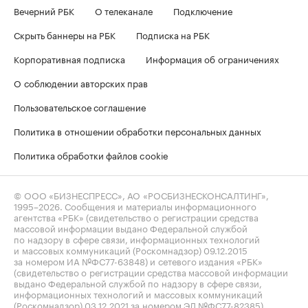
Вечерний РБК
О телеканале
Подключение
Скрыть баннеры на РБК
Подписка на РБК
Корпоративная подписка
Информация об ограничениях
О соблюдении авторских прав
Пользовательское соглашение
Политика в отношении обработки персональных данных
Политика обработки файлов cookie
© ООО «БИЗНЕСПРЕСС», АО «РОСБИЗНЕСКОНСАЛТИНГ»,
1995–2026
. Сообщения и материалы информационного
агентства «РБК» (свидетельство о регистрации средства
массовой информации выдано Федеральной службой
по надзору в сфере связи, информационных технологий
и массовых коммуникаций (Роскомнадзор) 09.12.2015
за номером ИА №ФС77-63848) и сетевого издания «РБК»
(свидетельство о регистрации средства массовой информации
выдано Федеральной службой по надзору в сфере связи,
информационных технологий и массовых коммуникаций
(Роскомнадзор) 03.12.2021 за номером ЭЛ №ФС77-82385)