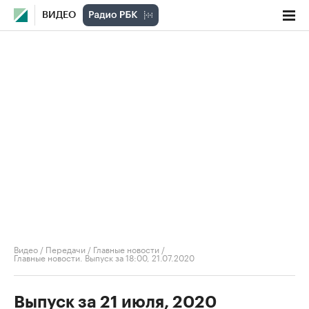
ВИДЕО
Видео
/
Передачи
/
Главные новости
/
Главные новости. Выпуск за 18:00, 21.07.2020
Выпуск за 21 июля, 2020