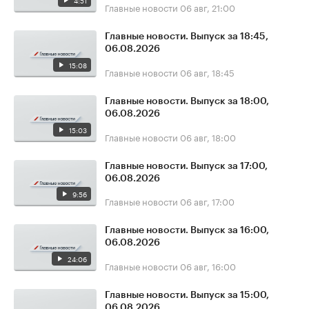
4:51
Главные новости
06 авг, 21:00
Главные новости. Выпуск за 18:45,
06.08.2026
15:08
Главные новости
06 авг, 18:45
Главные новости. Выпуск за 18:00,
06.08.2026
15:03
Главные новости
06 авг, 18:00
Главные новости. Выпуск за 17:00,
06.08.2026
9:56
Главные новости
06 авг, 17:00
Главные новости. Выпуск за 16:00,
06.08.2026
24:06
Главные новости
06 авг, 16:00
Главные новости. Выпуск за 15:00,
06.08.2026