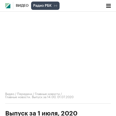
ВИДЕО
Видео
/
Передачи
/
Главные новости
/
Главные новости. Выпуск за 14:00, 01.07.2020
Выпуск за 1 июля, 2020