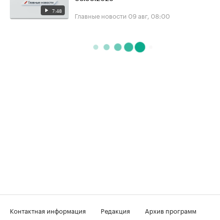
7:48
Главные новости
09 авг, 08:00
Контактная информация
Редакция
Архив программ