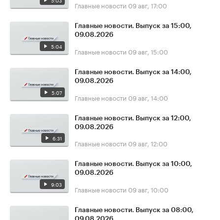
5:03
Главные новости
09 авг, 17:00
Главные новости. Выпуск за 15:00,
09.08.2026
5:04
Главные новости
09 авг, 15:00
Главные новости. Выпуск за 14:00,
09.08.2026
5:07
Главные новости
09 авг, 14:00
Главные новости. Выпуск за 12:00,
09.08.2026
6:31
Главные новости
09 авг, 12:00
Главные новости. Выпуск за 10:00,
09.08.2026
9:03
Главные новости
09 авг, 10:00
Главные новости. Выпуск за 08:00,
09.08.2026