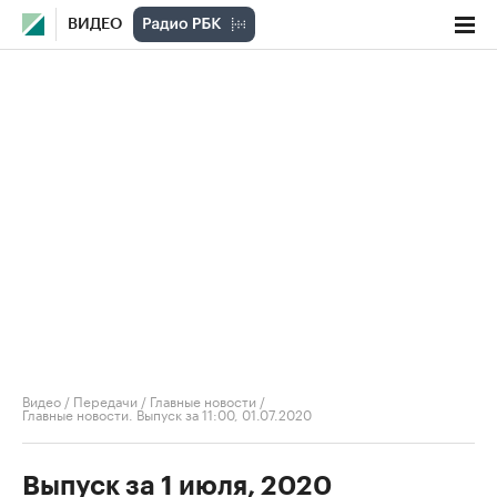
ВИДЕО
Видео
/
Передачи
/
Главные новости
/
Главные новости. Выпуск за 11:00, 01.07.2020
Выпуск за 1 июля, 2020