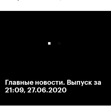
00:00
/
00:00
Главные новости. Выпуск за
21:09, 27.06.2020