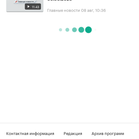
11:43
Главные новости
08 авг, 10:36
Контактная информация
Редакция
Архив программ