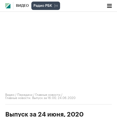
ВИДЕО
Видео
/
Передачи
/
Главные новости
/
Главные новости. Выпуск за 16:00, 24.06.2020
Выпуск за 24 июня, 2020