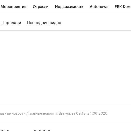
Мероприятия
Отрасли
Недвижимость
Autonews
РБК Ком
ние
РБК Курсы
РБК Life
Тренды
Визионеры
Национальн
Передачи
Последние видео
б
Исследования
Кредитные рейтинги
Франшизы
Газета
роверка контрагентов
Политика
Экономика
Бизнес
Техно
лавные новости
/
Главные новости. Выпуск за 09:18, 24.06.2020