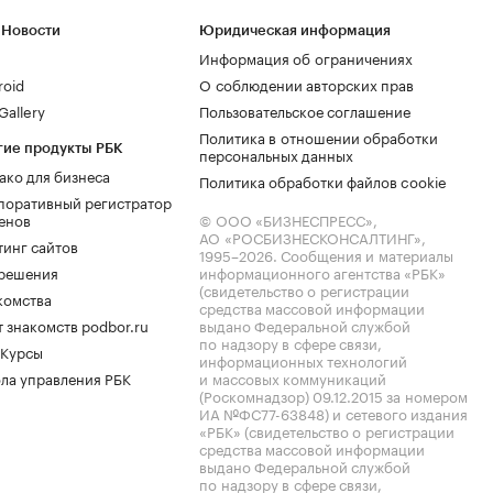
 Новости
Юридическая информация
Информация об ограничениях
roid
О соблюдении авторских прав
allery
Пользовательское соглашение
Политика в отношении обработки
гие продукты РБК
персональных данных
ако для бизнеса
Политика обработки файлов cookie
поративный регистратор
енов
© ООО «БИЗНЕСПРЕСС»,
АО «РОСБИЗНЕСКОНСАЛТИНГ»,
тинг сайтов
1995–2026
. Сообщения и материалы
.решения
информационного агентства «РБК»
(свидетельство о регистрации
комства
средства массовой информации
 знакомств podbor.ru
выдано Федеральной службой
по надзору в сфере связи,
 Курсы
информационных технологий
ла управления РБК
и массовых коммуникаций
(Роскомнадзор) 09.12.2015 за номером
ИА №ФС77-63848) и сетевого издания
«РБК» (свидетельство о регистрации
средства массовой информации
выдано Федеральной службой
по надзору в сфере связи,