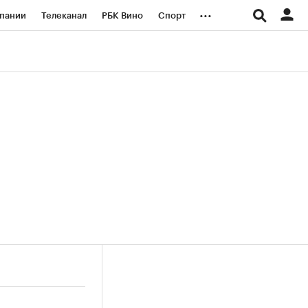
...
пании
Телеканал
РБК Вино
Спорт
ые проекты
Город
Стиль
Крипто
Спецпроекты СПб
логии и медиа
Финансы