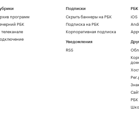
убрики
Подписки
РБК
рхив программ
Скрыть баннеры на РБК
iOS
ечерний РБК
Подписка на РБК
And
 телеканале
Корпоративная подписка
AppG
одключение
Уведомления
Дру
RSS
Обл
Кор
дом
Хос
Рег
Зна
Сайт
РБК
Шко