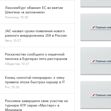
Люксембург обвинил ЕС во взятии
Шенгена «в заложники»
Политика, 10:30
JAC назвал сроки появления нового
рамного внедорожника JS9 в России
Авто, 10:27
Роскачество сообщило о кишечной
палочке в бургерах пяти ресторанов
Общество, 10:27
Конец «золотой лихорадки»: к чему
привела эпоха быстрых карьер в IT
Pro, 10:20
Россияне завершили свое участие на
турнире ATP серии «Мастерс» в
Монреале