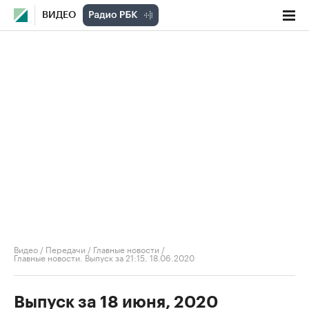
ВИДЕО
Видео
/
Передачи
/
Главные новости
/
Главные новости. Выпуск за 21:15, 18.06.2020
Выпуск за 18 июня, 2020