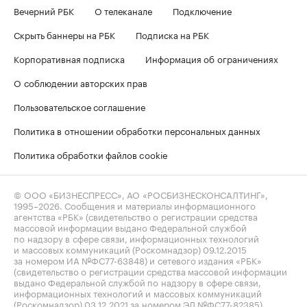
Вечерний РБК
О телеканале
Подключение
Скрыть баннеры на РБК
Подписка на РБК
Корпоративная подписка
Информация об ограничениях
О соблюдении авторских прав
Пользовательское соглашение
Политика в отношении обработки персональных данных
Политика обработки файлов cookie
© ООО «БИЗНЕСПРЕСС», АО «РОСБИЗНЕСКОНСАЛТИНГ»,
1995–2026
. Сообщения и материалы информационного
агентства «РБК» (свидетельство о регистрации средства
массовой информации выдано Федеральной службой
по надзору в сфере связи, информационных технологий
и массовых коммуникаций (Роскомнадзор) 09.12.2015
за номером ИА №ФС77-63848) и сетевого издания «РБК»
(свидетельство о регистрации средства массовой информации
выдано Федеральной службой по надзору в сфере связи,
информационных технологий и массовых коммуникаций
(Роскомнадзор) 03.12.2021 за номером ЭЛ №ФС77-82385)