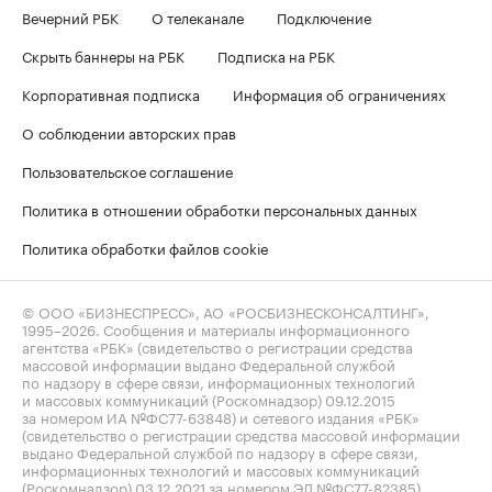
Вечерний РБК
О телеканале
Подключение
Скрыть баннеры на РБК
Подписка на РБК
Корпоративная подписка
Информация об ограничениях
О соблюдении авторских прав
Пользовательское соглашение
Политика в отношении обработки персональных данных
Политика обработки файлов cookie
© ООО «БИЗНЕСПРЕСС», АО «РОСБИЗНЕСКОНСАЛТИНГ»,
1995–2026
. Сообщения и материалы информационного
агентства «РБК» (свидетельство о регистрации средства
массовой информации выдано Федеральной службой
по надзору в сфере связи, информационных технологий
и массовых коммуникаций (Роскомнадзор) 09.12.2015
за номером ИА №ФС77-63848) и сетевого издания «РБК»
(свидетельство о регистрации средства массовой информации
выдано Федеральной службой по надзору в сфере связи,
информационных технологий и массовых коммуникаций
(Роскомнадзор) 03.12.2021 за номером ЭЛ №ФС77-82385)