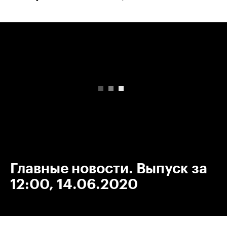
00:00
/
00:00
Главные новости. Выпуск за
12:00, 14.06.2020