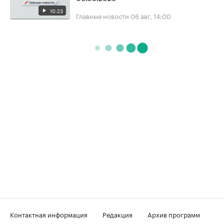
10:23
Главные новости
06 авг, 14:00
Контактная информация
Редакция
Архив программ