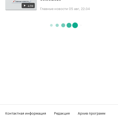
4:59
Главные новости
05 авг, 22:34
Контактная информация
Редакция
Архив программ