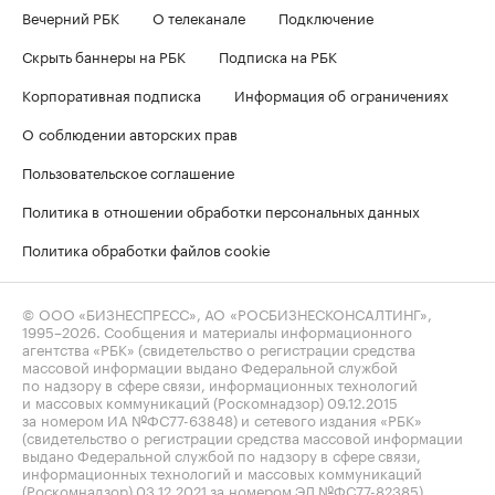
Вечерний РБК
О телеканале
Подключение
Скрыть баннеры на РБК
Подписка на РБК
Корпоративная подписка
Информация об ограничениях
О соблюдении авторских прав
Пользовательское соглашение
Политика в отношении обработки персональных данных
Политика обработки файлов cookie
© ООО «БИЗНЕСПРЕСС», АО «РОСБИЗНЕСКОНСАЛТИНГ»,
1995–2026
. Сообщения и материалы информационного
агентства «РБК» (свидетельство о регистрации средства
массовой информации выдано Федеральной службой
по надзору в сфере связи, информационных технологий
и массовых коммуникаций (Роскомнадзор) 09.12.2015
за номером ИА №ФС77-63848) и сетевого издания «РБК»
(свидетельство о регистрации средства массовой информации
выдано Федеральной службой по надзору в сфере связи,
информационных технологий и массовых коммуникаций
(Роскомнадзор) 03.12.2021 за номером ЭЛ №ФС77-82385)