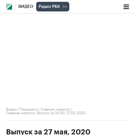
ВИДЕО
Видео
/
Передачи
/
Главные новости
/
Главные новости. Выпуск за 18:00, 27.05.2020
Выпуск за 27 мая, 2020