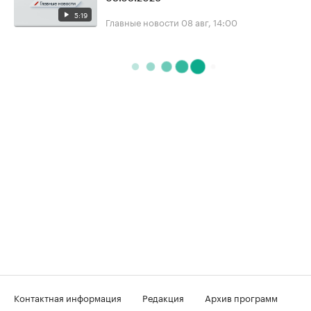
5:19
Главные новости
08 авг, 14:00
Контактная информация
Редакция
Архив программ