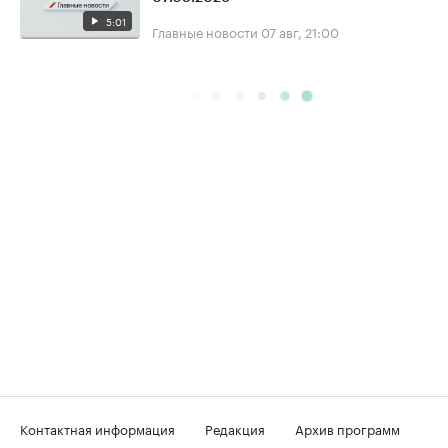
5:01
Главные новости
07 авг, 21:00
Контактная информация
Редакция
Архив программ