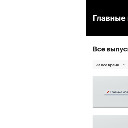
00
Главные 
Все выпу
За все время