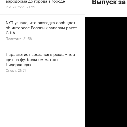
аэродрома до города в городе
Выпуск за
РБК и Stone, 21:59
NYT узнала, что разведка сообщает
об интересе России к запасам ракет
США
Политика, 21:58
Парашютист врезался в рекламный
щит на футбольном матче в
Нидерландах
Спорт, 21:51