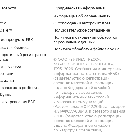
 Новости
Юридическая информация
Информация об ограничениях
roid
О соблюдении авторских прав
allery
Пользовательское соглашение
Политика в отношении обработки
гие продукты РБК
персональных данных
ако для бизнеса
Политика обработки файлов cookie
поративный регистратор
енов
© ООО «БИЗНЕСПРЕСС»,
АО «РОСБИЗНЕСКОНСАЛТИНГ»,
тинг сайтов
1995–2026
. Сообщения и материалы
.решения
информационного агентства «РБК»
(свидетельство о регистрации
комства
средства массовой информации
 знакомств podbor.ru
выдано Федеральной службой
по надзору в сфере связи,
 Курсы
информационных технологий
ла управления РБК
и массовых коммуникаций
(Роскомнадзор) 09.12.2015 за номером
ИА №ФС77-63848) и сетевого издания
«РБК» (свидетельство о регистрации
средства массовой информации
выдано Федеральной службой
по надзору в сфере связи,