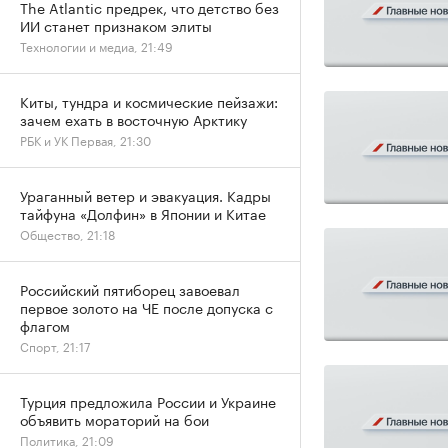
The Atlantic предрек, что детство без
ИИ станет признаком элиты
Технологии и медиа, 21:49
Киты, тундра и космические пейзажи:
зачем ехать в восточную Арктику
РБК и УК Первая, 21:30
Ураганный ветер и эвакуация. Кадры
тайфуна «Долфин» в Японии и Китае
Общество, 21:18
Российский пятиборец завоевал
первое золото на ЧЕ после допуска с
флагом
Спорт, 21:17
Турция предложила России и Украине
объявить мораторий на бои
Политика, 21:09