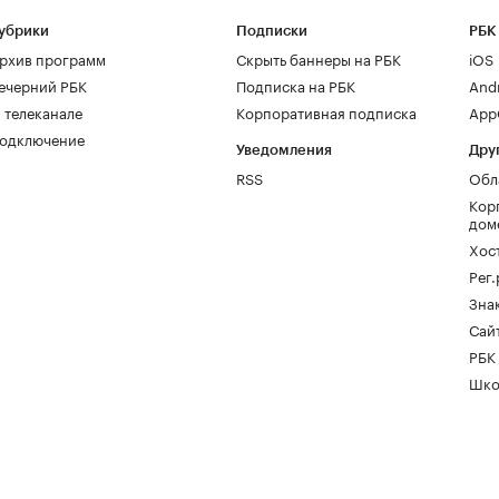
убрики
Подписки
РБК
рхив программ
Скрыть баннеры на РБК
iOS
ечерний РБК
Подписка на РБК
And
 телеканале
Корпоративная подписка
AppG
одключение
Уведомления
Дру
RSS
Обл
Кор
дом
Хос
Рег
Зна
Сайт
РБК
Шко