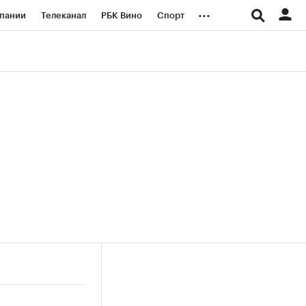
...
пании
Телеканал
РБК Вино
Спорт
ые проекты
Город
Стиль
Крипто
Спецпроекты СПб
логии и медиа
Финансы